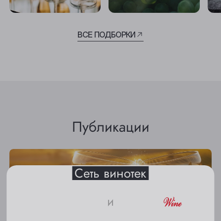
ВСЕ ПОДБОРКИ
Выберите ваш город
Анжеро-Судженск
Публикации
Барнаул
Белово
Сеть винотек
Берёзовский
Бийск
и
Кемерово