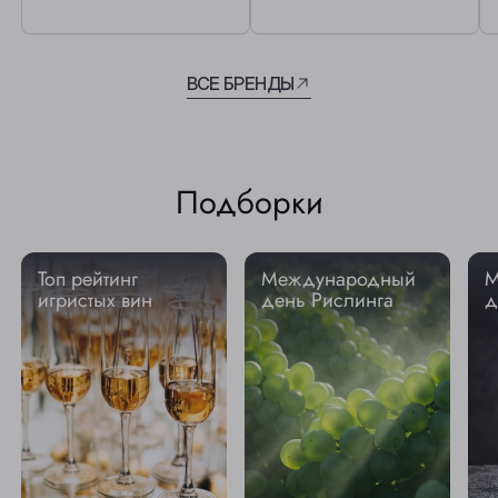
ВСЕ БРЕНДЫ
Подборки
Топ рейтинг
Международный
М
игристых вин
день Рислинга
д