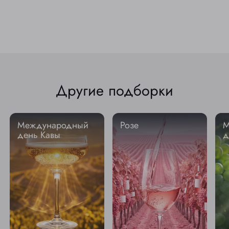
Другие подборки
Международный
Розе
М
день Кавы
д