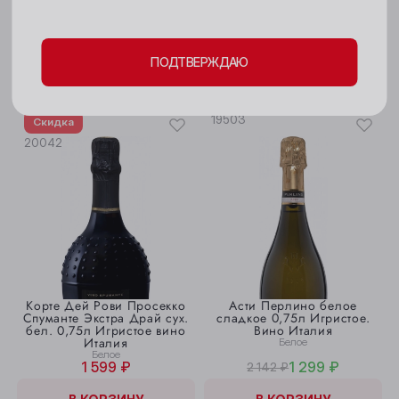
Белое
1 699 ₽
1 499 ₽
Мыски
В КОРЗИНУ
В КОРЗИНУ
ПОДТВЕРЖДАЮ
Новокузнецк
Новосибирск
19503
Скидка
Осинники
20042
Прокопьевск
Томск
Юрга
Корте Дей Рови Просекко
Асти Перлино белое
Спуманте Экстра Драй сух.
сладкое 0,75л Игристое.
бел. 0,75л Игристое вино
Вино Италия
Италия
Белое
Белое
1 599 ₽
1 299 ₽
2 142 ₽