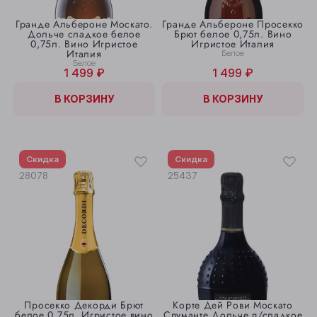
Гранде Альбероне Москато.
Гранде Альбероне Просекко
Дольче сладкое белое
Брют белое 0,75л. Вино
0,75л. Вино Игристое
Игристое Италия
Италия
Белое
Белое
1 499 ₽
1 499 ₽
В КОРЗИНУ
В КОРЗИНУ
Скидка
Скидка
28078
25437
Просекко Декорди Брют
Корте Дей Рови Москато
белое 0,75л. Игристое вино
Спуманте Дольче п/сладкое