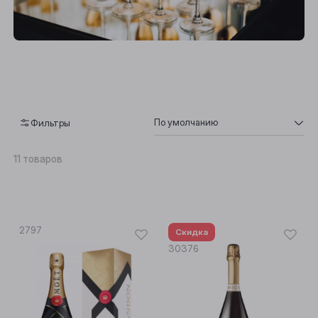
По умолчанию
Фильтры
По умолчанию
11 товаров
По возрастанию цены
По убыванию цены
2797
Скидка
30376