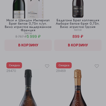
Моэт и Шандон Империал
Бадагони Брют коллекция
Брют белое 0,75л п/уп.
Амбори белое брют 0,75л.
Вино игристое выдержанное
Вино игристое Грузия
Франция
Белое
Белое
5 999 ₽
899 ₽
8 767 ₽
В КОРЗИНУ
В КОРЗИНУ
Скидка
Скидка
29470
29469