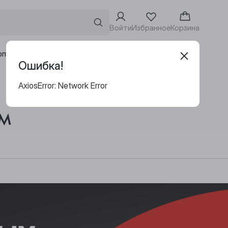
Войти
Избранное
Корзина
Адреса винотек
рпоративным клиентам
Ошибка!
AxiosError: Network Error
м