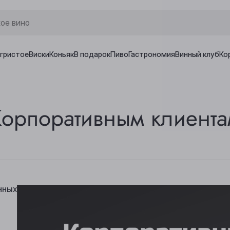
игристое
Виски
Коньяк
В подарок
Пиво
Гастрономия
Винный клуб
Ко
Корпоративным клиента
нных