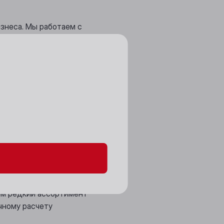
знеса. Мы работаем с
ателями и организациями,
ный сервис.
аш бюджет
данных и файлов cookie
 индивидуальный подход
 напиткам
о вагона
ем редкий ассортимент
чному расчету