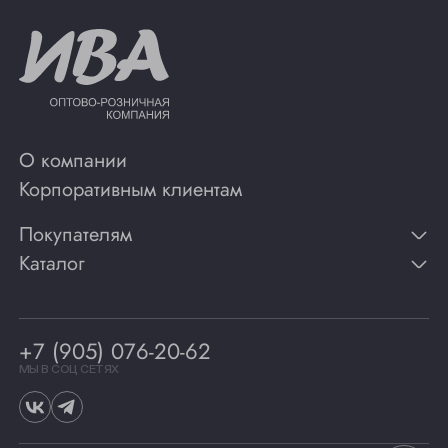
О компании
Корпоративным клиентам
Покупателям
Каталог
Контакты
Публикации
Вино
Способы оплаты
Игристые вина
Гарантии
Коньяк
+7 (905) 076-20-62
Программа лояльности
Виски
Винотеки
МЫ В СОЦ СЕТЯХ
Гастрономия