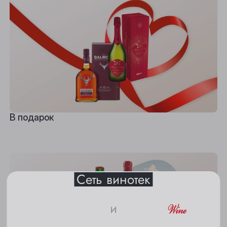
Выберите ваш город
В подарок
Анжеро-Судженск
Барнаул
Белово
Сеть винотек
Берёзовский
Бийск
и
Кемерово