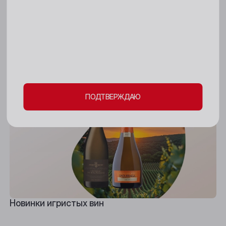
18+
Киселёвск
Пожалуйста, подтвердите свое
Ленинск-Кузнецкий
Новинки тихих вин
совершеннолетие и согласие
на обработку
Междуреченск
личных данных и файлов cookie
Мыски
ПОДТВЕРЖДАЮ
Новокузнецк
Новосибирск
Осинники
Прокопьевск
Томск
Новинки игристых вин
Юрга