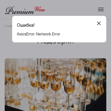
Ошибка!
Главная
Каталог
Подборки
AxiosError: Network Error
Подборки