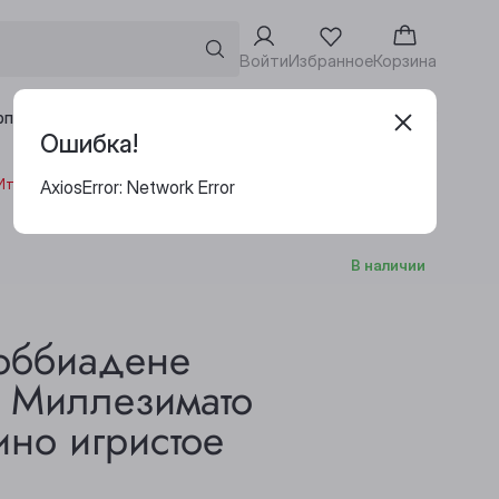
Войти
Избранное
Корзина
Адреса винотек
рпоративным клиентам
Ошибка!
 Италия
AxiosError: Network Error
В наличии
оббиадене
 Миллезимато
ино игристое