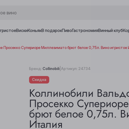
игристое
Виски
Коньяк
В подарок
Пиво
Гастрономия
Винный клуб
Ко
е Просекко Супериоре Миллезимато брют белое 0,75л. Вино игристое
|
Бренд:
Collinobili
Артикул:
24734
Скидка
Коллинобили Вальд
Просекко Супериоре
брют белое 0,75л. В
Италия