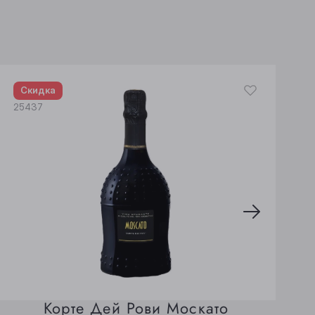
2
Скидка
25437
Корте Дей Рови Москато