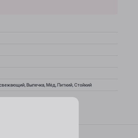
свежающий, Выпечка, Мёд, Питкий, Стойкий
, Фруктовые салаты, Ризотто, Панеттоне