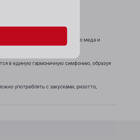
данных и файлов cookie
рляжем.
в, дополненных тонами цветочного меда и
ются в единую гармоничную симфонию, образуя
ожно употреблять с закусками, ризотто,