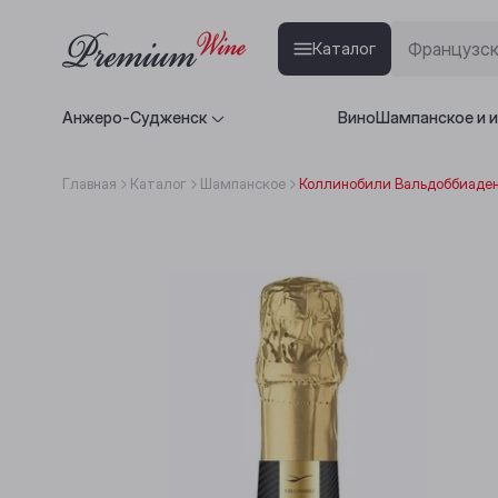
Каталог
Анжеро-Судженск
Вино
Шампанское и 
Главная
Каталог
Шампанское
Коллинобили Вальдоббиаден