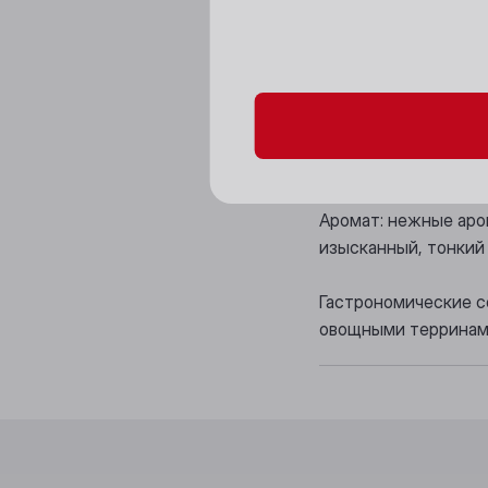
Пожалуйста, подтверд
Цвет: светло-желты
Вкус: легкий, питк
свежей выпечки.Пос
Аромат: нежные аро
изысканный, тонкий 
Гастрономические с
овощными терринами