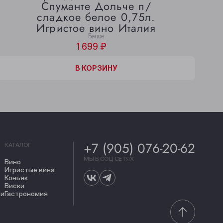
Спуманте Дольче п/
сладкое белое 0,75л.
Игристое вино Италия
Белое
1 699 ₽
В КОРЗИНЕ
В КОРЗИНУ
+7 (905) 076-20-62
КАТАЛОГ
МЫ В СОЦ СЕТЯХ
Вино
Игристые вина
Коньяк
Виски
ти
Гастрономия