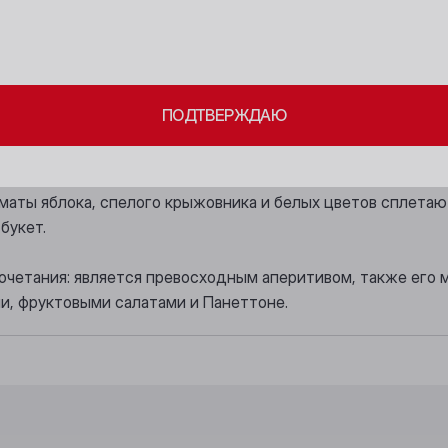
18+
Берёзовский
Новосибирск
ите свое совершеннолетие и согласие
на обработку личных 
Бийск
Осинники
й цвет с зеленоватыми отблесками и тонким, изящным пе
ПОДТВЕРЖДАЮ
Кемерово
Прокопьевск
ий, освежающий, живой, с обилием оттенков желтых фрукто
левкусие стойкое, с приятной бархатистой текстурой.
Киселёвск
Томск
Ленинск-Кузнецкий
Юрга
маты яблока, спелого крыжовника и белых цветов сплета
букет.
очетания: является превосходным аперитивом, также его м
, фруктовыми салатами и Панеттоне.