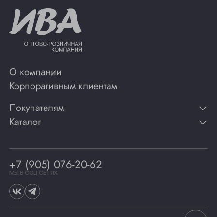
О компании
Корпоративным клиентам
Покупателям
Каталог
Контакты
Публикации
Вино
Способы оплаты
Игристые вина
Гарантии
Коньяк
+7 (905) 076-20-62
Программа лояльности
Виски
Винотеки
МЫ В СОЦ СЕТЯХ
Гастрономия