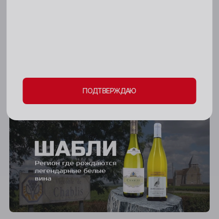
18+
Киселёвск
Пожалуйста, подтвердите свое
Ленинск-Кузнецкий
совершеннолетие и согласие
на обработку
Междуреченск
личных данных и файлов cookie
Мыски
СОБЫТИЯ
14 ЯНВАРЯ 2026
ПОДТВЕРЖДАЮ
Новокузнецк
Винный клуб г. Кемерово
Новосибирск
Осинники
Прокопьевск
Томск
Юрга