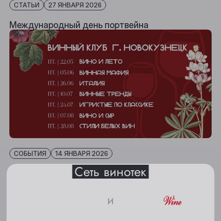
СТАТЬИ
27 ЯНВАРЯ 2026
Международный день портвейна
Выберите ваш город
Анжеро-Судженск
Барнаул
СОБЫТИЯ
14 ЯНВАРЯ 2026
Белово
Сеть винотек
Винный клуб г. Новокузнецк
Берёзовский
Бийск
и
Кемерово