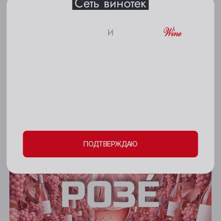
Сеть винотек
Берёзовский
Бийск
и
18+
Кемерово
Киселёвск
Пожалуйста, подтвердите свое
Ленинск-Кузнецкий
совершеннолетие и согласие
на обработку
Междуреченск
личных данных и файлов cookie
СТАТЬИ
8 ИЮЛЯ 2026
Мыски
Международный день Кавы
ПОДТВЕРЖДАЮ
Новокузнецк
Новосибирск
Осинники
Прокопьевск