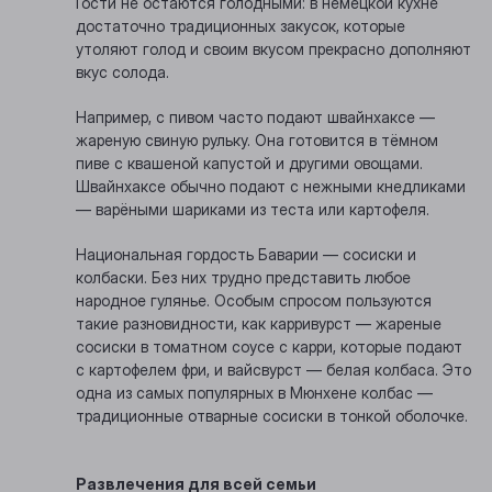
Гости не остаются голодными: в немецкой кухне
достаточно традиционных закусок, которые
утоляют голод и своим вкусом прекрасно дополняют
вкус солода.
Например, с пивом часто подают швайнхаксе —
жареную свиную рульку. Она готовится в тёмном
пиве с квашеной капустой и другими овощами.
Швайнхаксе обычно подают с нежными кнедликами
— варёными шариками из теста или картофеля.
Национальная гордость Баварии — сосиски и
колбаски. Без них трудно представить любое
народное гулянье. Особым спросом пользуются
такие разновидности, как карривурст — жареные
сосиски в томатном соусе с карри, которые подают
с картофелем фри, и вайсвурст — белая колбаса. Это
одна из самых популярных в Мюнхене колбас —
традиционные отварные сосиски в тонкой оболочке.
Развлечения для всей семьи