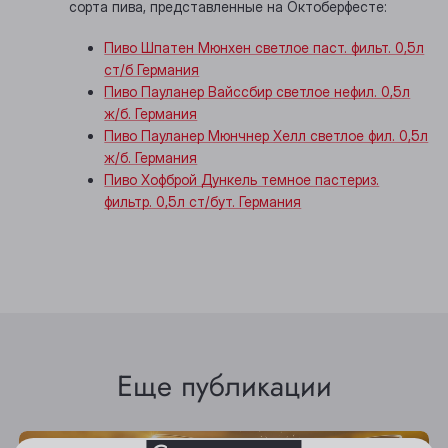
сорта пива, представленные на Октоберфесте:
Пиво Шпатен Мюнхен светлое паст. фильт. 0,5л
ст/б Германия
Пиво Пауланер Вайссбир светлое нефил. 0,5л
ж/б. Германия
Пиво Пауланер Мюнчнер Хелл светлое фил. 0,5л
ж/б. Германия
Пиво Хофброй Дункель темное пастериз.
фильтр. 0,5л ст/бут. Германия
Выберите ваш город
Анжеро-Судженск
Еще публикации
Барнаул
Белово