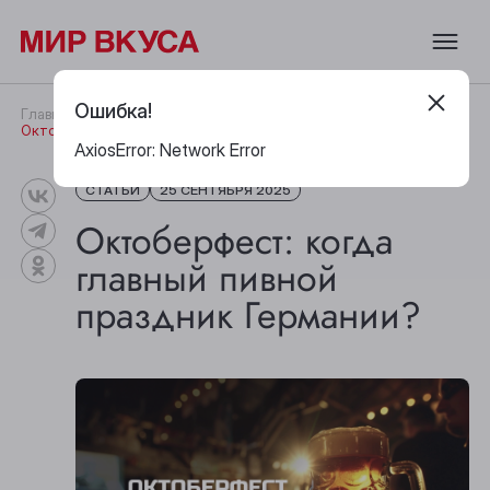
Ошибка!
Главная
Публикации
Статьи
Октоберфест: когда главный пивной праздник Германии?
AxiosError: Network Error
СТАТЬИ
25 СЕНТЯБРЯ 2025
Октоберфест: когда
главный пивной
праздник Германии?