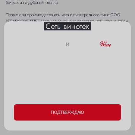
бочках и на дубовой клёпке.
Барнаул
Позже для производства коньяка и виноградного вина ООО
Белово
«ГЛАВСПИРТПРОМ» было оснащено современной итальянской
Сеть винотек
линией розлива.
Берёзовский
ООО «ГЛАВСПИРТПРОМ»-компания, ориентированная на
Бийск
и
создание высококачественного продукта. Виноградники
18+
Кемерово
партнеров ООО «ГЛАВСПОРТПРОМ» расположены в самом
большом и самом известном винодельческом регионе Грузии –
Киселёвск
Кахетии. Компания также владеет 90 гектарами виноградников
в Кахетии, на которых выращиваются грузинские сорта
Пожалуйста, подтвердите свое
Ленинск-Кузнецкий
винограда.
совершеннолетие и согласие
на обработку
Междуреченск
личных данных и файлов cookie
На сегодня ООО «ГЛАВСПИРТПРОМ» производит коньячные
спирты, виноградную водку «Чача» и Грузинские коньяки
Мыски
«Аладари» из спиртов от трех до десяти лет выдержки, так же
сухие, полусладкие белые, розовые и красные вина «Аладари».
ПОДТВЕРЖДАЮ
Новокузнецк
Новосибирск