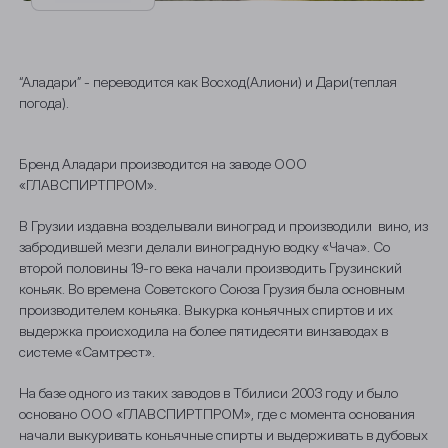
“Аладари” - переводится как Восход(Алиони) и Дари(теплая
погода).
Бренд Аладари производится на заводе ООО
«ГЛАВСПИРТПРОМ».
В Грузии издавна возделывали виноград и производили вино, из
забродившей мезги делали виноградную водку «Чача». Со
второй половины 19-го века начали производить Грузинский
коньяк. Во времена Советского Союза Грузия была основным
производителем коньяка. Выкурка коньячных спиртов и их
выдержка происходила на более пятидесяти винзаводах в
системе «Самтрест».
Выберите ваш город
На базе одного из таких заводов в Тбилиси 2003 году и было
основано ООО «ГЛАВСПИРТПРОМ», где с момента основания
Анжеро-Судженск
начали выкуривать коньячные спирты и выдерживать в дубовых