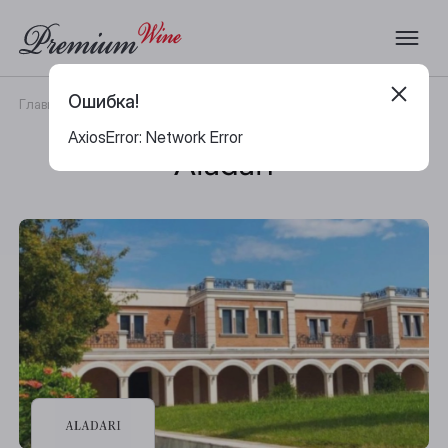
Ошибка!
Главная
Каталог
Бренды
Aladari
AxiosError: Network Error
Aladari