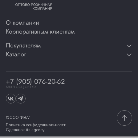
О компании
Корпоративным клиентам
Покупателям
Каталог
Контакты
Публикации
Вино
Способы оплаты
Игристые вина
Гарантии
Коньяк
+7 (905) 076-20-62
Программа лояльности
Виски
Винотеки
МЫ В СОЦ СЕТЯХ
Гастрономия
©ООО “ИВА”
Политика конфиденциальности
Сделано в
its.agency