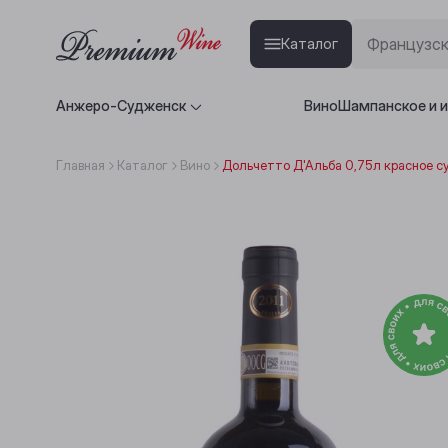
Каталог
Анжеро-Судженск
Вино
Шампанское и 
Главная
Каталог
Вино
Дольчетто Д'Альба 0,75л красное с