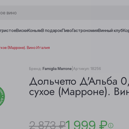
игристое
Виски
Коньяк
В подарок
Пиво
Гастрономия
Винный клуб
Ко
ухое (Марроне). Вино Италия
|
Бренд:
Famiglia Marrone
Артикул:
18256
Дольчетто Д'Альба 0
сухое (Марроне). Ви
1 999 ₽
2 873 ₽