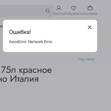
Войти
Избранное
Корзина
Адреса винотек
рпоративным клиентам
Ошибка!
AxiosError: Network Error
Под заказ
,75л красное
но Италия