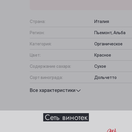
Страна:
Италия
Регион:
Пьемонт, Альба
Категория:
Органическое
Цвет:
Красное
Содержание сахара:
Сухое
Сорт винограда:
Дольчетто
Вкус:
Насыщенный, Фрук
Все характеристики
Подходит к:
Пицца, Паста, Зак
Выберите ваш город
Сеть винотек
истики
Анжеро-Судженск
Междуреченск