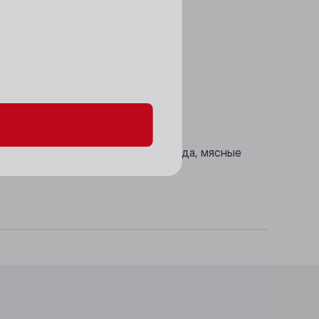
данных и файлов cookie
ишневой косточки в послевкусии.
овождая простые, обыденные блюда, мясные