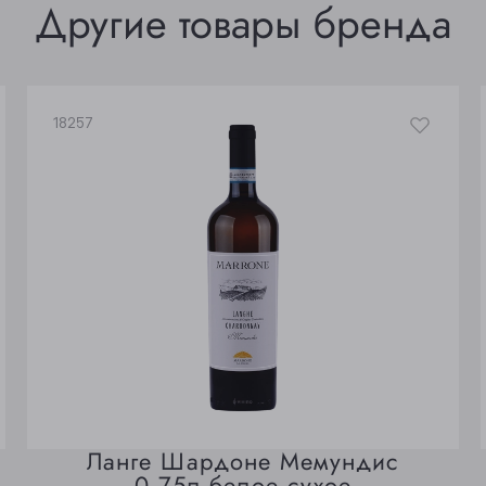
Другие товары бренда
18257
Ланге Шардоне Мемундис
0,75л белое сухое