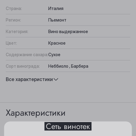
Страна:
Италия
Регион:
Пьемонт
Категория:
Вино выдержанное
Цвет:
Красное
Содержание сахара:
Сухое
Сорт винограда:
Неббиоло , Барбера
Выберите ваш город
Вкус:
Свежий, Фруктовый
Все характеристики
Подходит к:
Блюда из красного мяса, Закуски
Анжеро-Судженск
Барнаул
Характеристики
Белово
Сеть винотек
Берёзовский
Цвет: темный, гранатовый.