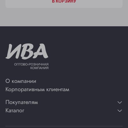
В КОРЗИНУ
О компании
Корпоративным клиентам
Покупателям
Каталог
Контакты
Публикации
Вино
Способы оплаты
Игристые вина