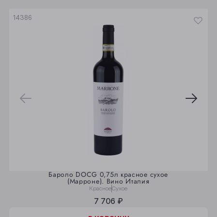
Юрга
14386
Бароло DOCG 0,75л красное сухое
(Марроне). Вино Италия
Красное
Сухое
7 706 ₽