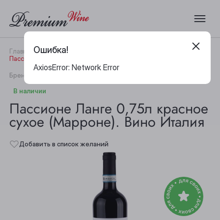
Ошибка!
Главная
Каталог
Вино
Пассионе Ланге 0,75л красное сухое (Марроне). Вино Италия
AxiosError: Network Error
|
Бренд:
Famiglia Marrone
Артикул:
18259
В наличии
Пассионе Ланге 0,75л красное
сухое (Марроне). Вино Италия
Добавить в список желаний