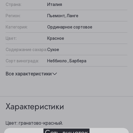
Страна:
Италия
Регион:
Пьемонт, Ланге
Категория:
Ординарное сортовое
Цвет:
Красное
Содержание сахара:
Сухое
Сорт винограда:
Неббиоло , Барбера
Вкус:
Фруктово-ягодный, Округлый,
Все характеристики
Бархатистый
Выберите ваш город
Подходит к:
Дичь, Блюда из красного мяса, Мясо на
гриле
Анжеро-Судженск
Характеристики
Барнаул
Белово
Цвет: гранатово-красный.
Сеть винотек