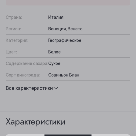
Страна:
Италия
Регион:
Венеция, Венето
Категория:
Географическое
Цвет:
Белое
Содержание сахара:
Сухое
Сорт винограда:
Совиньон Блан
Выберите ваш город
Вкус:
Сбалансированный, Тропические
Все характеристики
фрукты
Анжеро-Судженск
Подходит к:
Рыба, Закуски
Барнаул
Характеристики
Белово