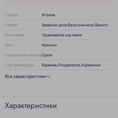
Страна:
Италия
Регион:
Амароне дела Вальполичела, Венето
Категория:
Ординарное сортовое
Цвет:
Красное
Содержание сахара:
Сухое
Сорт винограда:
Корвина, Рондинелла, Корвиноне
Вкус:
Насыщенный, Сбалансированный,
Все характеристики
Фруктовый
Выберите ваш город
Подходит к:
Сыр, Макароны, Рагу
Анжеро-Судженск
Характеристики
Барнаул