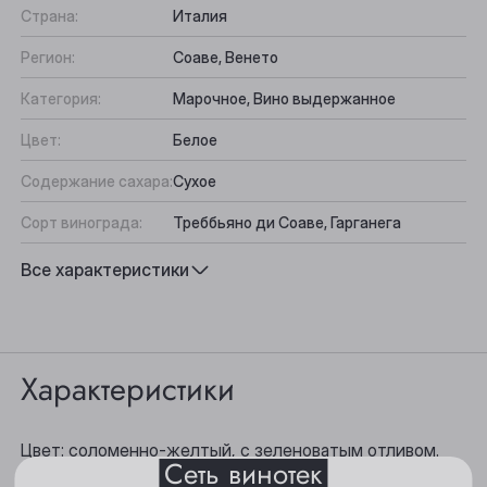
Страна:
Италия
Регион:
Соаве, Венето
Категория:
Марочное, Вино выдержанное
Цвет:
Белое
Содержание сахара:
Сухое
Сорт винограда:
Треббьяно ди Соаве, Гарганега
Вкус:
Фруктово-цитрусовый
Все характеристики
Выберите ваш город
Подходит к:
Аперитив, Сыр, Морепродукты, Рыба,
Закуски
Анжеро-Судженск
Характеристики
Барнаул
Белово
Цвет: соломенно-желтый, с зеленоватым отливом.
Сеть винотек
Берёзовский