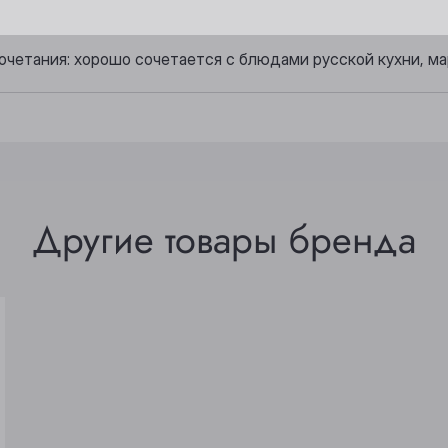
Киселёвск
Томск
, спиртовой.
Ленинск-Кузнецкий
Юрга
очетания: хорошо сочетается с блюдами русской кухни, м
Другие товары бренда