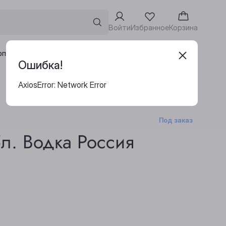
Войти
Избранное
Корзина
Адреса винотек
рпоративным клиентам
Ошибка!
AxiosError: Network Error
Под заказ
л. Водка Россия