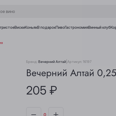
игристое
Виски
Коньяк
В подарок
Пиво
Гастрономия
Винный клуб
Ко
ия
|
Бренд:
Вечерний Алтай
Артикул:
16197
Вечерний Алтай 0,25
205 ₽