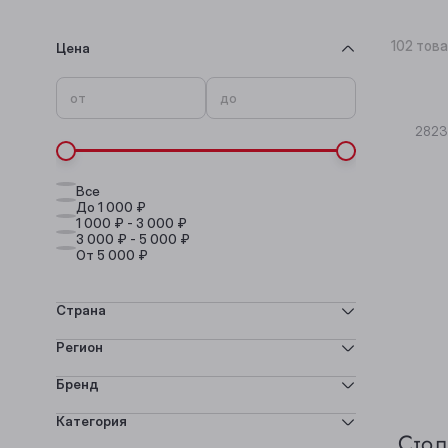
Альфа
Классическая
Виноградная
102 тов
Цена
от
до
282
Все
До 1 000 ₽
1 000 ₽ - 3 000 ₽
3 000 ₽ - 5 000 ₽
От 5 000 ₽
Страна
Регион
2
Австрия
Бренд
Категория
Стол