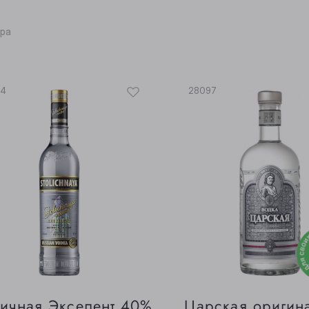
ара
34
28097
ичная Экселент 40%
Царская оригин