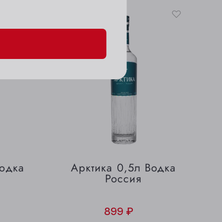
данных и файлов cookie
Скидка
31995
Водка
Арктика 0,5л Водка
Россия
899 ₽