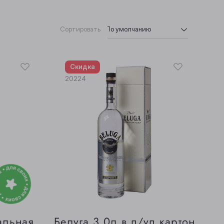
По умолчанию
Сортировать
По умолчанию
По возрастанию цены
Скидка
По убыванию цены
20224
альная
Белуга 3,0л в п/уп картон