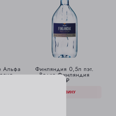
е Альфа
Финляндия 0,5л пэт.
оссия
Водка Финляндия
595 ₽
В КОРЗИНЕ
В КОРЗИНУ