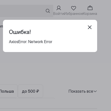
Войти
Избранное
Корзина
Адреса винотек
рпоративным клиентам
Ошибка!
AxiosError: Network Error
Польша
до 500 ₽
Показать все
5 000 ₽
Люкс
Набор