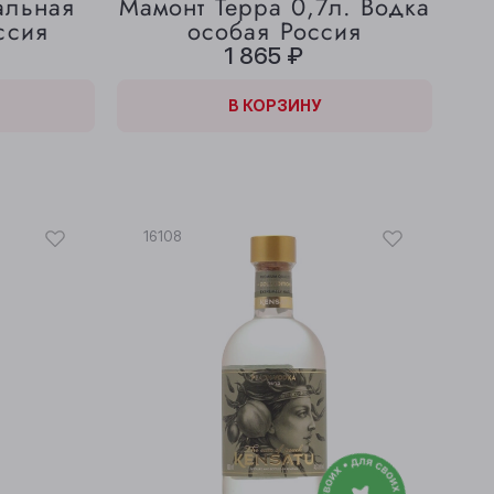
альная
Мамонт Терра 0,7л. Водка
ссия
особая Россия
1 865 ₽
В КОРЗИНЕ
В КОРЗИНУ
16108