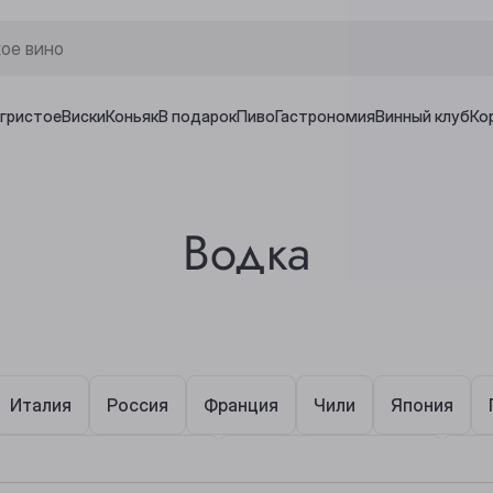
игристое
Виски
Коньяк
В подарок
Пиво
Гастрономия
Винный клуб
Ко
Водка
Италия
Россия
Франция
Чили
Япония
от 2 000 ₽ до 3 000 ₽
от 3 000 ₽ до 5 000 ₽
от 