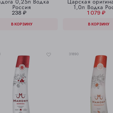
адога 0,25л Водка
Царская оригин
Россия
1,0л Водка Ро
238 ₽
1 079 ₽
КОРЗИНЕ
В КОРЗИНУ
В КОРЗИНЕ
В КОРЗИНУ
1
31890