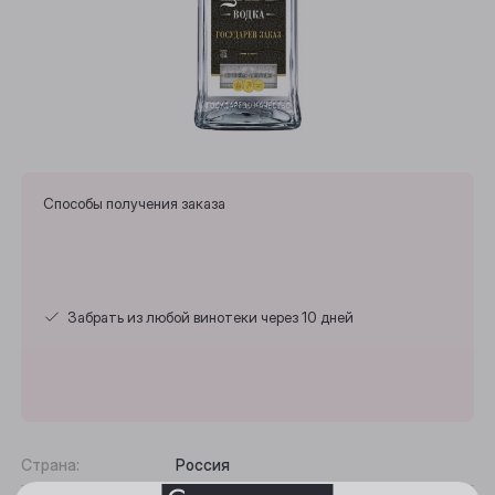
Способы получения заказа
Выберите ваш город
Забрать из любой винотеки через 10 дней
Анжеро-Судженск
Барнаул
Белово
Страна:
Россия