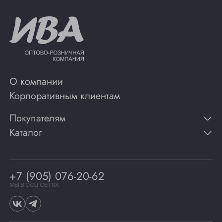
О компании
Корпоративным клиентам
Покупателям
Каталог
Контакты
Публикации
Вино
Способы оплаты
Игристые вина
Гарантии
Коньяк
+7 (905) 076-20-62
Программа лояльности
Виски
Винотеки
МЫ В СОЦ СЕТЯХ
Гастрономия