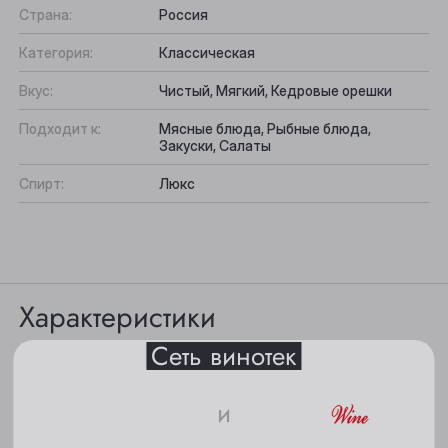
Страна:
Россия
Категория:
Классическая
Вкус:
Чистый, Мягкий, Кедровые орешки
Подходит к:
Мясные блюда, Рыбные блюда,
Закуски, Салаты
Выберите ваш город
Спирт:
Люкс
Анжеро-Судженск
Барнаул
Характеристики
Белово
Сеть винотек
Берёзовский
Цвет: кристально чистый, прозрачный.
Бийск
и
Вкус: обладает чистым, мягким вкусом с нотками
Кемерово