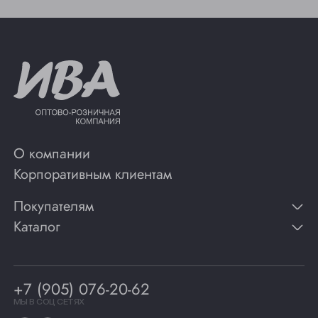
О компании
Корпоративным клиентам
Покупателям
Каталог
Контакты
Публикации
Вино
Способы оплаты
Игристые вина
Гарантии
Коньяк
+7 (905) 076-20-62
Программа лояльности
Виски
Винотеки
МЫ В СОЦ СЕТЯХ
Гастрономия