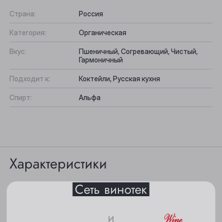
Страна:
Россия
Категория:
Органическая
Вкус:
Пшеничный, Согревающий, Чистый,
Гармоничный
Подходит к:
Коктейли, Русская кухня
Спирт:
Альфа
Выберите ваш город
Анжеро-Судженск
Барнаул
Характеристики
Белово
Сеть винотек
Цвет: прозрачного, кристально чистого цвета.
Берёзовский
Бийск
и
Вкус: демонстрирует гармоничный, чистый вкус с