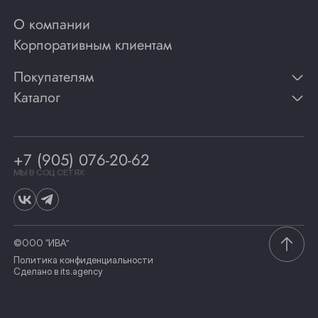
О компании
Корпоративным клиентам
Покупателям
Каталог
Контакты
Публикации
Вино
Способы оплаты
Игристые вина
Гарантии
Коньяк
+7 (905) 076-20-62
Программа лояльности
Виски
Винотеки
МЫ В СОЦ СЕТЯХ
Гастрономия
©ООО “ИВА”
Политика конфиденциальности
Сделано в
its.agency