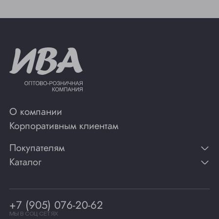
О компании
Корпоративным клиентам
Покупателям
Каталог
Контакты
Публикации
Вино
Способы оплаты
Игристые вина
Гарантии
Коньяк
+7 (905) 076-20-62
Программа лояльности
Виски
Винотеки
МЫ В СОЦ СЕТЯХ
Гастрономия