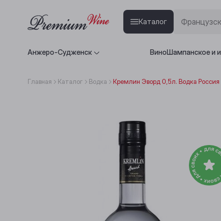
Каталог
Анжеро-Судженск
Вино
Шампанское и 
Главная
Каталог
Водка
Кремлин Эворд 0,5л. Водка Россия