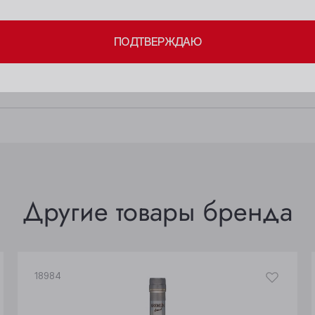
ким и бархатистым вкусом. Послевкусие — долгое, с ярко-
Бийск
Осинники
ПОДТВЕРЖДАЮ
Кемерово
Прокопьевск
тный аромат с утонченным ржаным оттенком.
Киселёвск
Томск
очетания: употребляется в чистом виде. Напиток прекрасн
Ленинск-Кузнецкий
Юрга
Другие товары бренда
18984