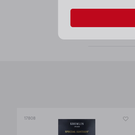
Вкус: обладает мяг
Аромат: имеет прия
Гастрономические с
17808