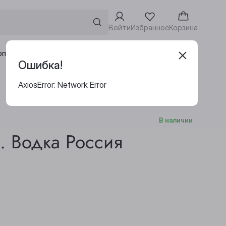
Войти
Избранное
Корзина
Адреса винотек
рпоративным клиентам
Ошибка!
AxiosError: Network Error
В наличии
. Водка Россия