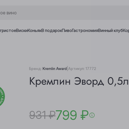
игристое
Виски
Коньяк
В подарок
Пиво
Гастрономия
Винный клуб
Ко
|
Бренд:
Kremlin Award
Артикул:
17772
Кремлин Эворд 0,5л
799 ₽
931 ₽