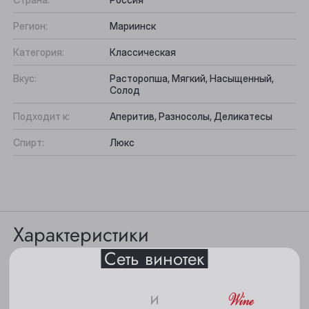
Регион:
Мариинск
Категория:
Классическая
Вкус:
Расторопша, Мягкий, Насыщенный,
Солод
Подходит к:
Аперитив, Разносолы, Деликатесы
Выберите ваш город
Спирт:
Люкс
Анжеро-Судженск
Барнаул
Характеристики
Белово
Сеть винотек
Берёзовский
Цвет: прозрачного цвета.
Бийск
и
Вкус: насыщенный и одновременно мягкий вкус