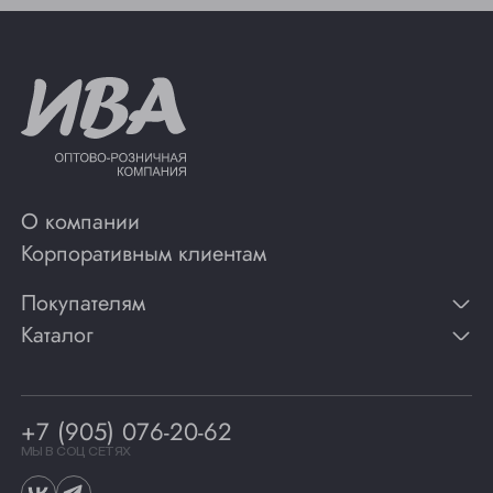
О компании
Корпоративным клиентам
Покупателям
Каталог
Контакты
Публикации
Вино
Способы оплаты
Игристые вина
Гарантии
Коньяк
+7 (905) 076-20-62
Программа лояльности
Виски
Винотеки
МЫ В СОЦ СЕТЯХ
Гастрономия