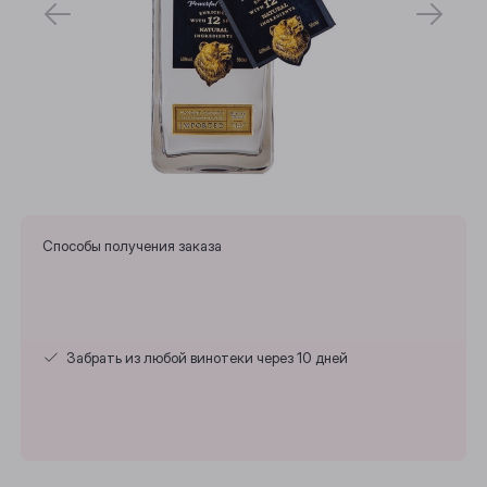
Способы получения заказа
Выберите ваш город
Забрать из любой винотеки через 10 дней
Анжеро-Судженск
Барнаул