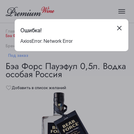
Ошибка!
Главная
Каталог
Водка
Бэа Форс Пауэфул 0,5л. Водка особая Россия
AxiosError: Network Error
|
Бренд:
Bear Force
Артикул:
32865
Под заказ
Бэа Форс Пауэфул 0,5л. Водка
особая Россия
Добавить в список желаний