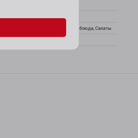
данных и файлов cookie
ив, Рыбные блюда, Коктейли, Мясные блюда, Салаты