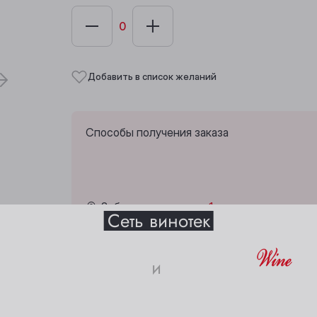
Добавить в список желаний
Способы получения заказа
Выберите ваш город
Забрать сегодня из
1 винотеки
.
Сеть винотек
Анжеро-Судженск
Междуреченск
и
Барнаул
Мыски
18+
Белово
Новокузнецк
Страна:
Россия