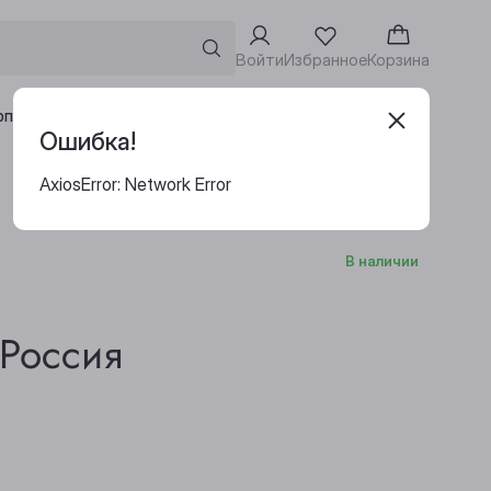
Войти
Избранное
Корзина
Адреса винотек
рпоративным клиентам
Ошибка!
AxiosError: Network Error
В наличии
Россия