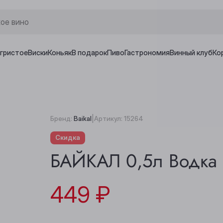
игристое
Виски
Коньяк
В подарок
Пиво
Гастрономия
Винный клуб
Ко
|
Бренд:
Baikal
Артикул:
15264
Скидка
БАЙКАЛ 0,5л Водка 
449 ₽