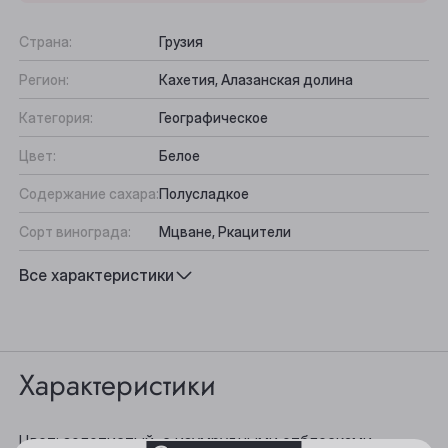
Страна:
Грузия
Регион:
Кахетия, Алазанская долина
Категория:
Географическое
Цвет:
Белое
Содержание сахара:
Полусладкое
Сорт винограда:
Мцване, Ркацители
Вкус:
Фруктовый
Все характеристики
Выберите ваш город
Подходит к:
Аперитив, Десерты, Морепродукты
Анжеро-Судженск
Характеристики
Барнаул
Белово
Цвет: золотистый, с изумрудными отблесками.