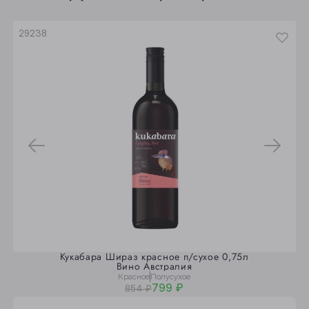
Юрга
29238
Кукабара Шираз красное п/сухое 0,75л
Вино Австралия
Красное
Полусухое
799 ₽
854 ₽