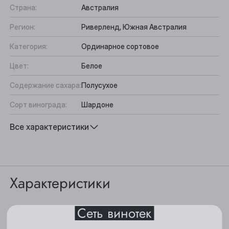
Страна:
Австралия
Регион:
Риверленд, Южная Австралия
Категория:
Ординарное сортовое
Цвет:
Белое
Содержание сахара:
Полусухое
Сорт винограда:
Шардоне
Выберите ваш город
Вкус:
Фруктовый, Сбалансированный
Все характеристики
Подходит к:
Птица, Сыр, Рыба, Паста
Анжеро-Судженск
Барнаул
Характеристики
Белово
Сеть винотек
Цвет: светлый, соломенно-зеленоватый.
Берёзовский