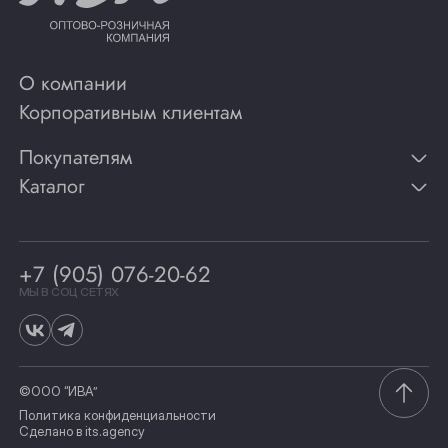
О компании
Корпоративным клиентам
Покупателям
Каталог
Контакты
Публикации
Вино
Способы оплаты
Игристые вина
Гарантии
Коньяк
+7 (905) 076-20-62
Программа лояльности
Виски
Винотеки
МЫ В СОЦ СЕТЯХ
Гастрономия
©ООО “ИВА”
Политика конфиденциальности
Сделано в
its.agency