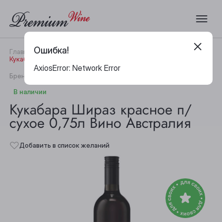
Ошибка!
Главная
Каталог
Вино
Кукабара Шираз красное п/сухое 0,75л Вино Австралия
AxiosError: Network Error
|
Бренд:
Kukabara
Артикул:
29238
В наличии
Кукабара Шираз красное п/
сухое 0,75л Вино Австралия
Добавить в список желаний