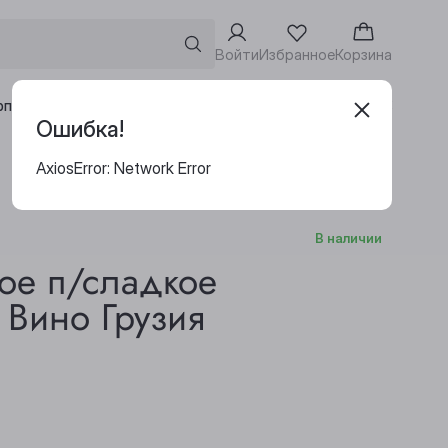
Войти
Избранное
Корзина
Адреса винотек
рпоративным клиентам
Ошибка!
AxiosError: Network Error
В наличии
ое п/сладкое
 Вино Грузия