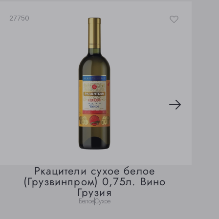
27750
2
Ркацители сухое белое
(Грузвинпром) 0,75л. Вино
Грузия
Белое
Сухое