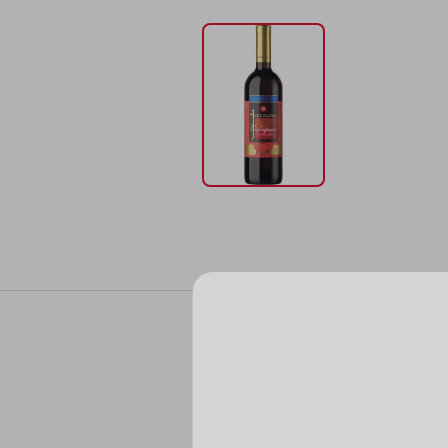
Характер
Цвет: красно-сафья