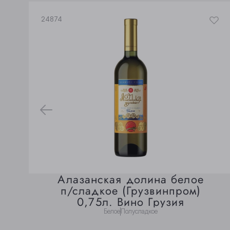
24874
Алазанская долина белое
п/сладкое (Грузвинпром)
0,75л. Вино Грузия
Белое
Полусладкое