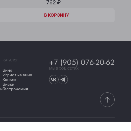
762 ₽
В КОРЗИНЕ
В КОРЗИНУ
+7 (905) 076-20-62
КАТАЛОГ
МЫ В СОЦ СЕТЯХ
Вино
Игристые вина
Коньяк
Виски
ти
Гастрономия
Сделано в
its.agency