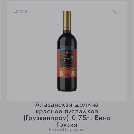
24875
Алазанская долина
красное п/сладкое
(Грузвинпром) 0,75л. Вино
Грузия
Красное
Полусладкое