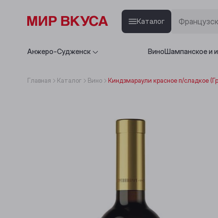
Каталог
Анжеро-Судженск
Вино
Шампанское и 
Главная
Каталог
Вино
Киндзмараули красное п/сладкое (Гр