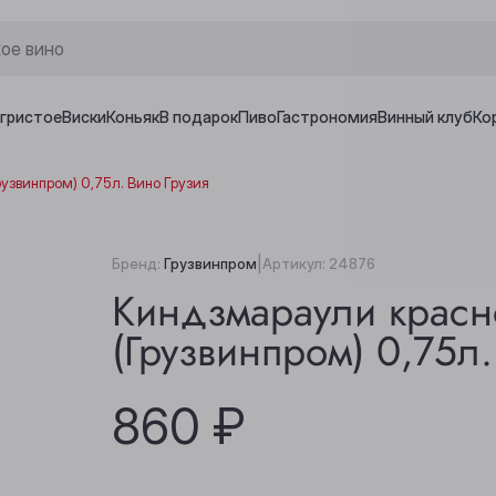
игристое
Виски
Коньяк
В подарок
Пиво
Гастрономия
Винный клуб
Ко
узвинпром) 0,75л. Вино Грузия
|
Бренд:
Грузвинпром
Артикул:
24876
Киндзмараули красн
(Грузвинпром) 0,75л.
860 ₽