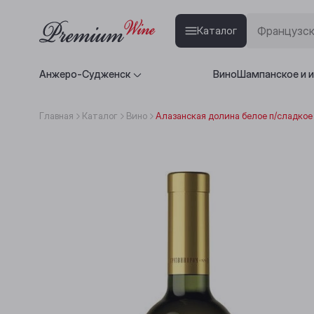
Каталог
Анжеро-Судженск
Вино
Шампанское и 
Главная
Каталог
Вино
Алазанская долина белое п/сладкое 