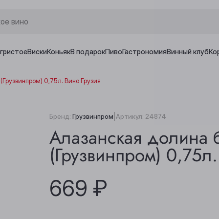
игристое
Виски
Коньяк
В подарок
Пиво
Гастрономия
Винный клуб
Ко
(Грузвинпром) 0,75л. Вино Грузия
|
Бренд:
Грузвинпром
Артикул:
24874
Алазанская долина 
(Грузвинпром) 0,75л.
669 ₽