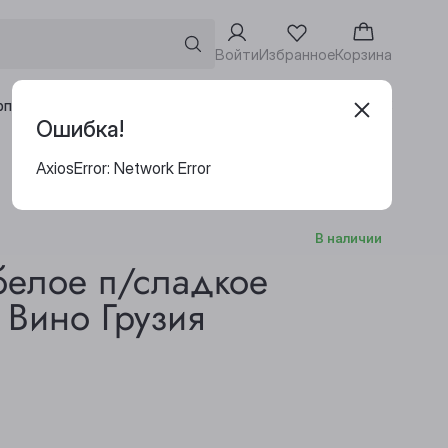
Войти
Избранное
Корзина
Адреса винотек
рпоративным клиентам
Ошибка!
AxiosError: Network Error
В наличии
белое п/сладкое
 Вино Грузия