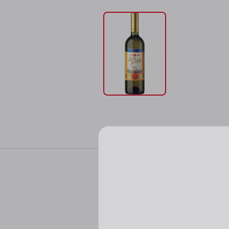
Характер
Цвет: светло-золот
Пожалуйста, подтверд