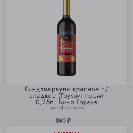
Киндзмараули красное п/
сладкое (Грузвинпром)
0,75л. Вино Грузия
Красное
Полусладкое
860 ₽