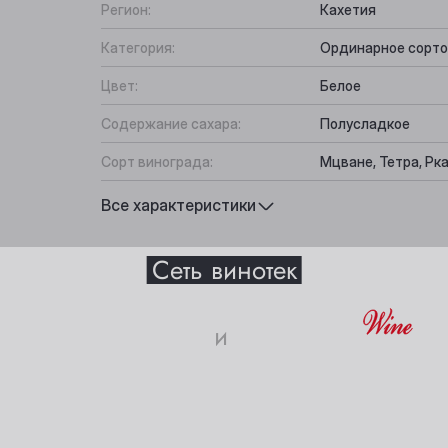
Регион:
Кахетия
Категория:
Ординарное сорто
Цвет:
Белое
Содержание сахара:
Полусладкое
Сорт винограда:
Мцване, Тетра, Рк
Вкус:
Сладкий, Гармонич
Все характеристики
Выберите ваш город
Подходит к:
Фрукты, Десерты
Сеть винотек
Анжеро-Судженск
Междуреченск
истики
и
Барнаул
Мыски
18+
Белово
Новокузнецк
истый, с изумрудными искрами.
Берёзовский
Новосибирск
ите свое совершеннолетие и согласие
на обработку личных 