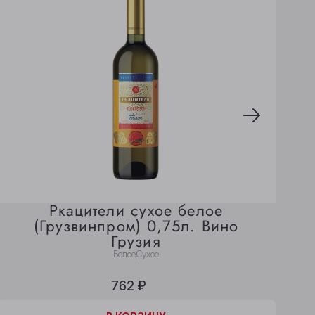
Ркацители сухое белое
(Грузвинпром) 0,75л. Вино
Грузия
Белое
Сухое
762 ₽