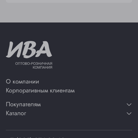
О компании
Корпоративным клиентам
Покупателям
Каталог
Контакты
Публикации
Вино
Способы оплаты
Игристые вина
Гарантии
Коньяк