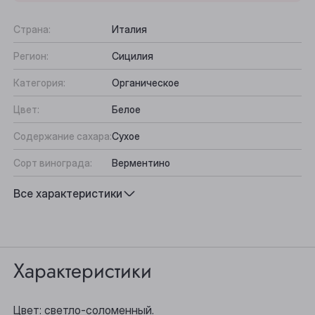
Страна:
Италия
Регион:
Сицилия
Категория:
Органическое
Цвет:
Белое
Содержание сахара:
Сухое
Сорт винограда:
Верментино
Вкус:
Фруктово-цветочный, Гармоничный,
Все характеристики
Цитрусовый
Подходит к:
Морепродукты, Аперитив, Закуски,
Рыба
Характеристики
Цвет: светло-соломенный.