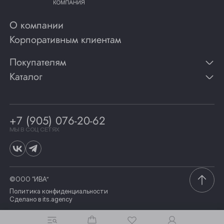
О компании
Корпоративным клиентам
Покупателям
Каталог
Контакты
Публикации
Вино
Способы оплаты
Игристые вина
Гарантии
Коньяк
+7 (905) 076-20-62
Программа лояльности
Виски
Винотеки
МЫ В СОЦ СЕТЯХ
Гастрономия
©ООО “ИВА”
Политика конфиденциальности
Сделано в
its.agency