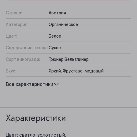
Страна:
Австрия
Категория:
Органическое
Цвет:
Белое
Содержание сахара:
Сухое
Сорт винограда:
Грюнер Вельтлинер
Вкус:
Яркий, Фруктово-медовый
Подходит к:
Салат из свежих овощей, Телятина,
Все характеристики
Птица
Характеристики
Выберите ваш город
Анжеро-Судженск
Цвет: светло-золотистый.