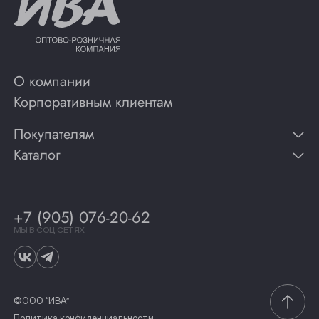
О компании
Корпоративным клиентам
Покупателям
Каталог
Контакты
Публикации
Вино
Способы оплаты
Игристые вина
Гарантии
Коньяк
+7 (905) 076-20-62
Программа лояльности
Виски
Винотеки
МЫ В СОЦ СЕТЯХ
Гастрономия
©ООО “ИВА”
Политика конфиденциальности