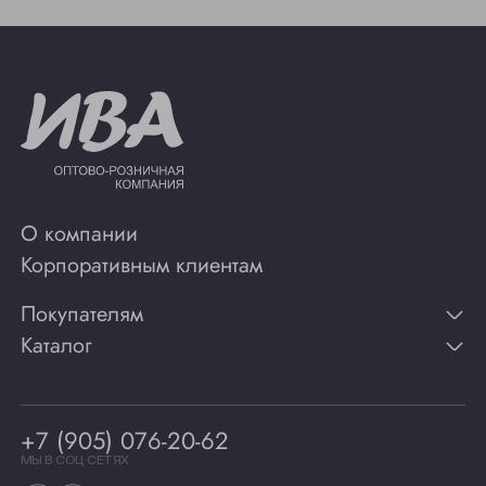
О компании
Корпоративным клиентам
Покупателям
Каталог
Контакты
Публикации
Вино
Способы оплаты
Игристые вина
Гарантии
Коньяк
+7 (905) 076-20-62
Программа лояльности
Виски
Винотеки
МЫ В СОЦ СЕТЯХ
Гастрономия