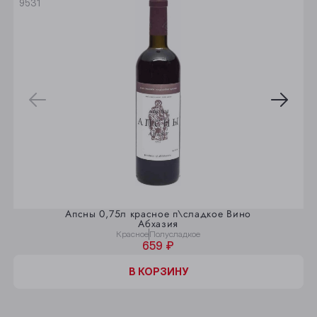
9531
Апсны 0,75л красное п\сладкое Вино
Абхазия
Красное
Полусладкое
659 ₽
В КОРЗИНУ