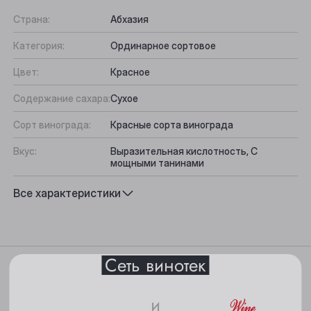
Страна:
Абхазия
Категория:
Ординарное сортовое
Цвет:
Красное
Содержание сахара:
Сухое
Сорт винограда:
Красные сорта винограда
Выберите ваш город
Вкус:
Выразительная кислотность, С
мощными танинами
Анжеро-Судженск
Подходит к:
Рагу
Все характеристики
Барнаул
Белово
Сеть винотек
Характеристики
Берёзовский
Бийск
и
Цвет: черно-малиновый.