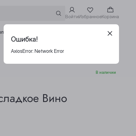
Войти
Избранное
Корзина
Адреса винотек
рпоративным клиентам
Ошибка!
AxiosError: Network Error
В наличии
/сладкое Вино