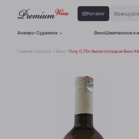
Каталог
Анжеро-Судженск
Вино
Шампанское и 
Главная
Каталог
Вино
Псоу 0,75л белое п/сладкое Вино А