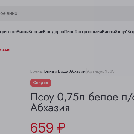
игристое
Виски
Коньяк
В подарок
Пиво
Гастрономия
Винный клуб
Ко
бхазия
|
Бренд:
Вина и Воды Абхазии
Артикул:
9535
Скидка
Псоу 0,75л белое п
Абхазия
659 ₽