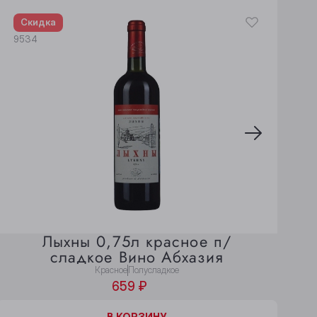
Скидка
9534
9
Лыхны 0,75л красное п/
сладкое Вино Абхазия
Красное
Полусладкое
659 ₽
В КОРЗИНЕ
В КОРЗИНУ