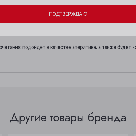
енный.
Бийск
Осинники
ПОДТВЕРЖДАЮ
Кемерово
Прокопьевск
жный фруктово-цветочный.
Киселёвск
Томск
преобладают насыщенные цветочные тона.
Ленинск-Кузнецкий
Юрга
очетания: подойдет в качестве аперитива, а также будет 
Другие товары бренда