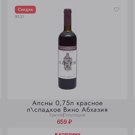
Скидка
9531
Апсны 0,75л красное
п\сладкое Вино Абхазия
Красное
Полусладкое
659 ₽
В КОРЗИНЕ
В КОРЗИНУ