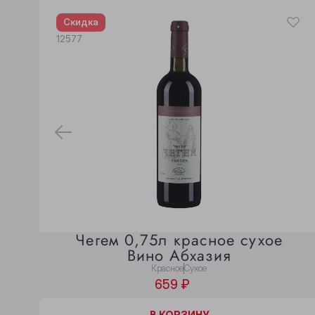
Скидка
12577
Чегем 0,75л красное сухое
Вино Абхазия
Красное
Сухое
659 ₽
В КОРЗИНЕ
В КОРЗИНУ