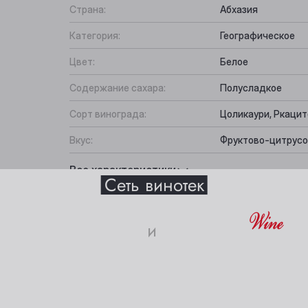
Страна:
Абхазия
Категория:
Географическое
Цвет:
Белое
Содержание сахара:
Полусладкое
Сорт винограда:
Цоликаури, Ркацит
Вкус:
Фруктово-цитрус
Выберите ваш город
Подходит к:
Десерты, Фруктовы
Все характеристики
Сеть винотек
Анжеро-Судженск
Междуреченск
и
Барнаул
Мыски
18+
истики
Белово
Новокузнецк
Берёзовский
Новосибирск
ите свое совершеннолетие и согласие
на обработку личных 