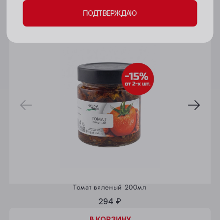
ПОДТВЕРЖДАЮ
Новокузнецк
32627
Новосибирск
Осинники
Прокопьевск
Томск
Юрга
Томат вяленый 200мл
294 ₽
В КОРЗИНУ