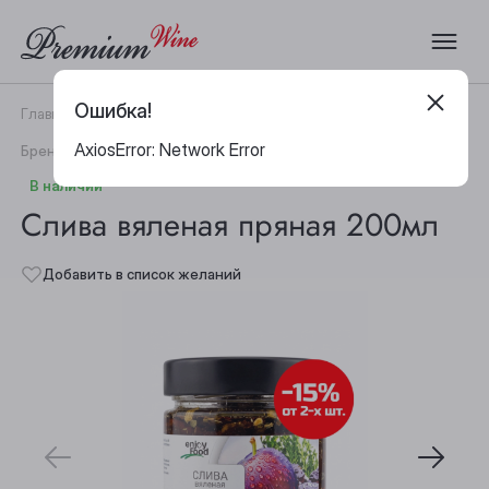
Ошибка!
Главная
Каталог
Гастрономия
Слива вяленая пряная 200мл
AxiosError: Network Error
|
Бренд:
Enjoy food
Артикул:
32631
В наличии
Слива вяленая пряная 200мл
Добавить в список желаний