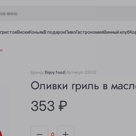
игристое
Виски
Коньяк
В подарок
Пиво
Гастрономия
Винный клуб
Ко
мл
|
Бренд:
Enjoy food
Артикул:
32632
Оливки гриль в мас
353 ₽