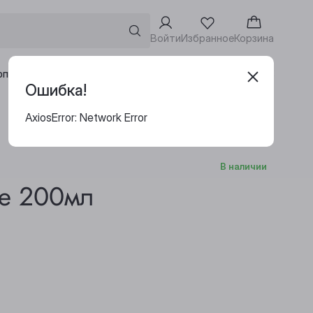
Войти
Избранное
Корзина
Адреса винотек
рпоративным клиентам
Ошибка!
AxiosError: Network Error
В наличии
ле 200мл