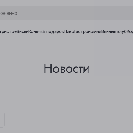
игристое
Виски
Коньяк
В подарок
Пиво
Гастрономия
Винный клуб
Ко
Новости