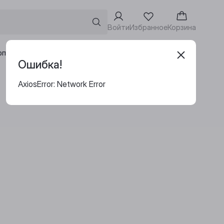
Войти
Избранное
Корзина
Адреса винотек
рпоративным клиентам
Ошибка!
AxiosError: Network Error