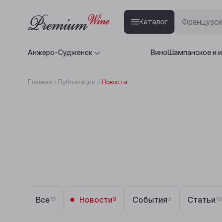
Каталог
Анжеро-Судженск
Вино
Шампанское и 
Главная
Публикации
Новости
Все
19
Новости
3
События
3
Статьи
13