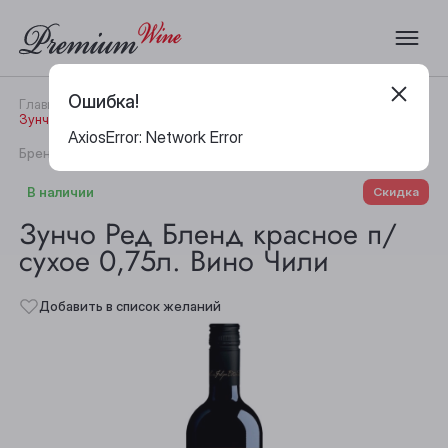
Ошибка!
Главная
Каталог
Вино
Зунчо Ред Бленд красное п/сухое 0,75л. Вино Чили
AxiosError: Network Error
|
Бренд:
Zuncho
Артикул:
30500
В наличии
Скидка
Зунчо Ред Бленд красное п/
сухое 0,75л. Вино Чили
Добавить в список желаний