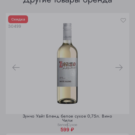
Юрга
Скидка
30499
Зунчо Уайт Бленд белое сухое 0,75л. Вино
Чили
Белое
Сухое
599 ₽