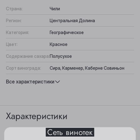
Страна:
Чили
Регион:
Центральная Долина
Категория:
Географическое
Цвет:
Красное
Содержание сахара:
Полусухое
Сорт винограда:
Сира, Карменер, Каберне Совиньон
Выберите ваш город
Вкус:
Округлые танины, Фруктовый
Все характеристики
Подходит к:
Овощи на гриле, Блюда из красного
Анжеро-Судженск
мяса
Барнаул
Характеристики
Белово
Сеть винотек
Цвет: гранатово-красный.
Берёзовский