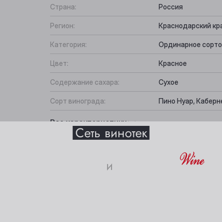
Страна:
Россия
Регион:
Краснодарский кр
Категория:
Ординарное сорто
Цвет:
Красное
Содержание сахара:
Сухое
Сорт винограда:
Пино Нуар, Каберн
Выберите ваш город
Вкус:
Лёгкий, Гармоничн
Все характеристики
Сеть винотек
Подходит к:
Барбекю, Стейк
Анжеро-Судженск
Междуреченск
и
Барнаул
Мыски
18+
истики
Белово
Новокузнецк
Берёзовский
Новосибирск
ите свое совершеннолетие и согласие
на обработку личных 