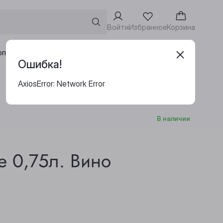
Войти
Избранное
Корзина
Адреса винотек
рпоративным клиентам
Ошибка!
AxiosError: Network Error
В наличии
е 0,75л. Вино