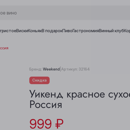
игристое
Виски
Коньяк
В подарок
Пиво
Гастрономия
Винный клуб
Ко
оссия
|
Бренд:
Weekend
Артикул:
32164
Скидка
Уикенд красное сухо
Россия
999 ₽