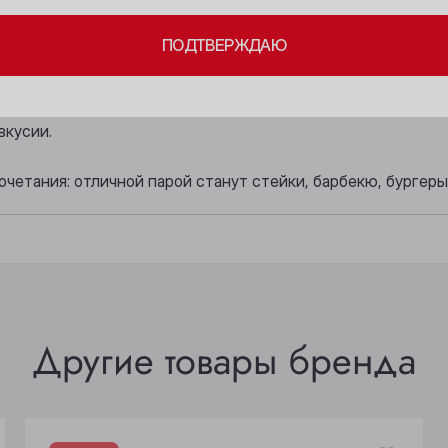
Бийск
Осинники
ПОДТВЕРЖДАЮ
Кемерово
Прокопьевск
 и запоминающийся, тёмная вишня, клюква, специи, а в гл
Киселёвск
Томск
ий, свежий, гармоничный, с хорошо интегрированной кисло
Ленинск-Кузнецкий
Юрга
вкусии.
четания: отличной парой станут стейки, барбекю, бургеры
Другие товары бренда