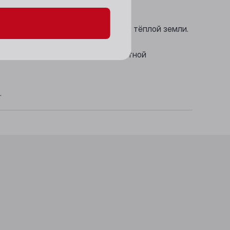
убине — тонкие нюансы подлеска и тёплой земли.
тностью, мягкими танинами и приятной
.