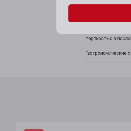
Цвет: рубиновый.
Аромат: элегантный
Вкус: легкий, питк
терпкостью в после
Гастрономические со