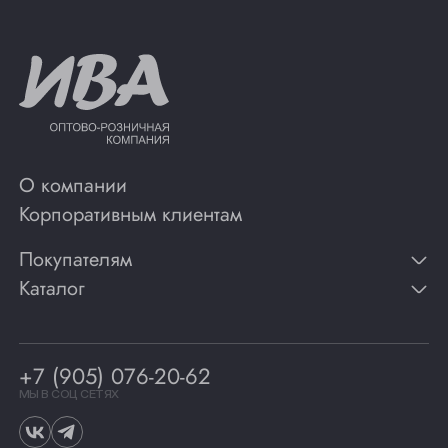
О компании
Корпоративным клиентам
Покупателям
Каталог
Контакты
Публикации
Вино
Способы оплаты
Игристые вина
Гарантии
Коньяк
+7 (905) 076-20-62
Программа лояльности
Виски
Винотеки
МЫ В СОЦ СЕТЯХ
Гастрономия