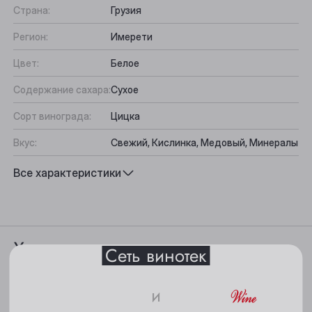
Страна:
Грузия
Регион:
Имерети
Цвет:
Белое
Содержание сахара:
Сухое
Сорт винограда:
Цицка
Выберите ваш город
Вкус:
Свежий, Кислинка, Медовый, Минералы
Подходит к:
Рыба, Мягкие сыры, Морепродукты,
Все характеристики
Анжеро-Судженск
Овощи
Барнаул
Белово
Характеристики
Сеть винотек
Берёзовский
Бийск
Цвет: светло-соломенный.
и