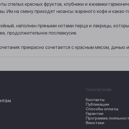
оты спелых красных фруктов, клубники и ежевики гармон
озы. Им на смену приходят нюансы жареного кофе и какао-
слойный, наполнен пряными нотами перца и лакрицы, кото
жее, продолжительное послевкусие.
очетания: прекрасно сочетается с красным мясом, дичью 
ПОКУПАТЕЛЯМ
нтам
Контакты
Публикации
Способы оплаты
Гарантии
Программа лояльнос
Винотеки