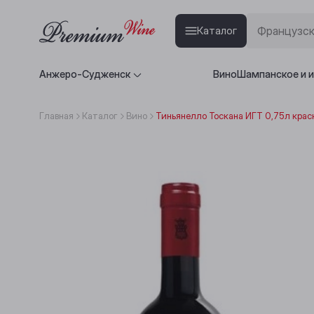
Каталог
Анжеро-Судженск
Вино
Шампанское и 
Главная
Каталог
Вино
Тиньянелло Тоскана ИГТ 0,75л крас