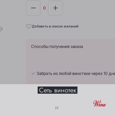
Добавить в список желаний
Способы получения заказа
Забрать из любой винотеки через 10 дн
Выберите ваш город
Сеть винотек
Анжеро-Судженск
Междуреченск
и
Барнаул
Мыски
Страна:
Италия