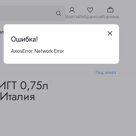
Войти
Избранное
Корзина
Адреса винотек
рпоративным клиентам
Ошибка!
AxiosError: Network Error
Под заказ
ИГТ 0,75л
 Италия