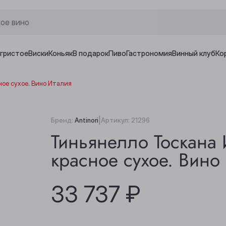
игристое
Виски
Коньяк
В подарок
Пиво
Гастрономия
Винный клуб
Ко
ное сухое. Вино Италия
|
Бренд:
Antinori
Артикул:
21296
Тиньянелло Тоскана 
красное сухое. Вино
33 737 ₽