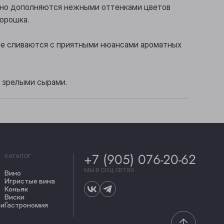
ично дополняются нежными оттенками цветов
порошка.
рые сливаются с приятными нюансами ароматных
и зрелыми сырами.
+7 (905) 076-20-62
КАТАЛОГ
МЫ В СОЦ СЕТЯХ
Вино
Игристые вина
Коньяк
Виски
ти
Гастрономия