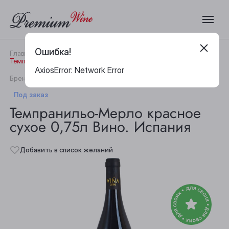
Ошибка!
Главная
Каталог
Вино
Темпранильо-Мерло красное сухое 0,75л Вино. Испания
AxiosError: Network Error
|
Бренд:
Vina Castro
Артикул:
22172
Под заказ
Темпранильо-Мерло красное
сухое 0,75л Вино. Испания
Добавить в список желаний