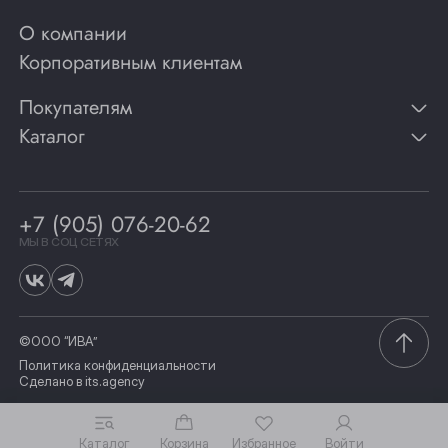
О компании
Корпоративным клиентам
Покупателям
Каталог
Контакты
Публикации
Вино
Способы оплаты
Игристые вина
Гарантии
Коньяк
+7 (905) 076-20-62
Программа лояльности
Виски
Винотеки
МЫ В СОЦ СЕТЯХ
Гастрономия
©ООО “ИВА”
Политика конфиденциальности
Сделано в
its.agency
Каталог
Корзина
Избранное
Войти