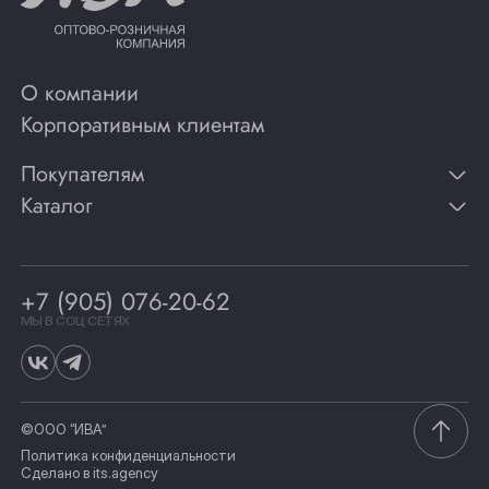
О компании
Корпоративным клиентам
Покупателям
Каталог
Контакты
Публикации
Вино
Способы оплаты
Игристые вина
Гарантии
Коньяк
+7 (905) 076-20-62
Программа лояльности
Виски
Винотеки
МЫ В СОЦ СЕТЯХ
Гастрономия
©ООО “ИВА”
Политика конфиденциальности
Сделано в
its.agency