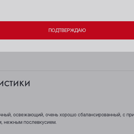
Берёзовский
Новосибирск
ите свое совершеннолетие и согласие
на обработку личных 
Бийск
Осинники
ПОДТВЕРЖДАЮ
Кемерово
Прокопьевск
Киселёвск
Томск
Ленинск-Кузнецкий
Юрга
истики
сочный, освежающий, очень хорошо сбалансированный, с п
м, нежным послевкусием.