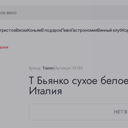
игристое
Виски
Коньяк
В подарок
Пиво
Гастрономия
Винный клуб
Ко
талия
|
Бренд:
Tramin
Артикул:
31785
Т Бьянко сухое бело
Италия
НЕТ 