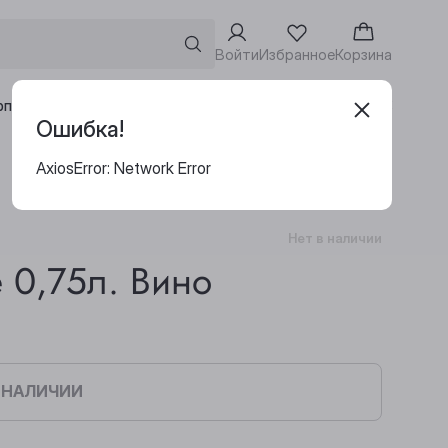
Войти
Избранное
Корзина
Адреса винотек
рпоративным клиентам
Ошибка!
AxiosError: Network Error
Нет в наличии
е 0,75л. Вино
В НАЛИЧИИ