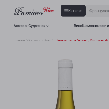
Каталог
Анжеро-Судженск
Вино
Шампанское и 
Главная
Каталог
Вино
Т Бьянко сухое белое 0,75л. Вино И