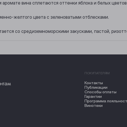
 аромате вина сплетаются оттенки яблока и белых цветов
менно-желтого цвета с зеленоватыми отблесками.
тается со средиземноморскими закусками, пастой, ризотт
ПОКУПАТЕЛЯМ
нтам
Контакты
Публикации
Способы оплаты
Гарантии
Программа лояльнос
Винотеки