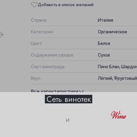
Добавить в список желаний
Страна:
Италия
Категория:
Органическое
Цвет:
Белое
Содержание сахара:
Сухое
Сорт винограда:
Пино Блан, Шардо
Вкус:
Лёгкий, Фруктовый
Выберите ваш город
Подходит к:
Рыба, Паста, Ветч
Все характеристики
Сеть винотек
Анжеро-Судженск
Междуреченск
и
Барнаул
Мыски
18+
Белово
Новокузнецк