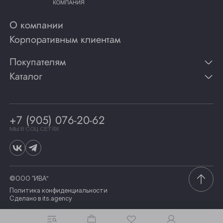
О компании
Корпоративным клиентам
Покупателям
Каталог
Контакты
Публикации
Вино
Способы оплаты
Игристые вина
Гарантии
Коньяк
+7 (905) 076-20-62
Программа лояльности
Виски
Винотеки
МЫ В СОЦ СЕТЯХ
Гастрономия
©ООО “ИВА”
Политика конфиденциальности
Сделано в
its.agency