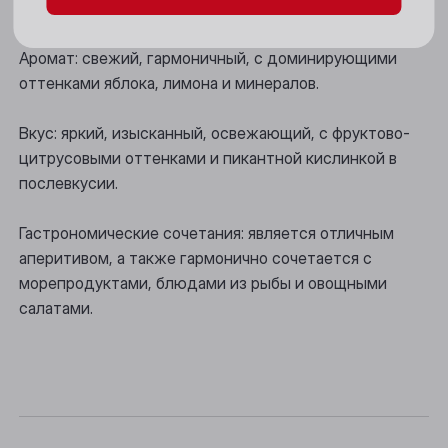
Цвет: блестящий, желтый, с зеленоватыми бликами.
Новосибирск
Аромат: свежий, гармоничный, с доминирующими
Осинники
оттенками яблока, лимона и минералов.
Прокопьевск
Вкус: яркий, изысканный, освежающий, с фруктово-
цитрусовыми оттенками и пикантной кислинкой в
Томск
послевкусии.
Юрга
Гастрономические сочетания: является отличным
аперитивом, а также гармонично сочетается с
морепродуктами, блюдами из рыбы и овощными
салатами.