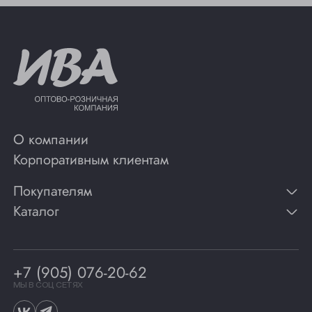
О компании
Корпоративным клиентам
Покупателям
Каталог
Контакты
Публикации
Вино
Способы оплаты
Игристые вина
Гарантии
Коньяк
+7 (905) 076-20-62
Программа лояльности
Виски
Винотеки
МЫ В СОЦ СЕТЯХ
Гастрономия