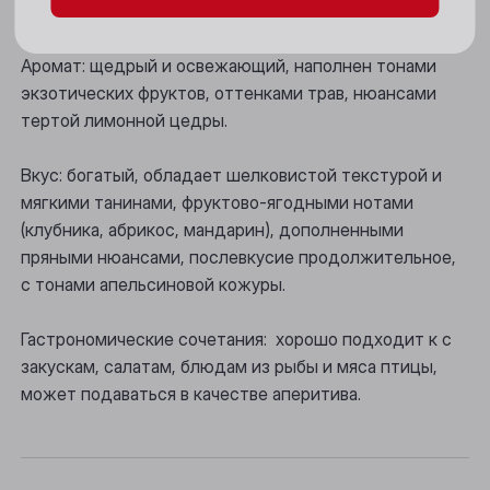
Цвет: бледно-розовый с мерцающими бликами.
Новосибирск
Аромат: щедрый и освежающий, наполнен тонами
Осинники
экзотических фруктов, оттенками трав, нюансами
тертой лимонной цедры.
Прокопьевск
Томск
Вкус: богатый, обладает шелковистой текстурой и
мягкими танинами, фруктово-ягодными нотами
Юрга
(клубника, абрикос, мандарин), дополненными
пряными нюансами, послевкусие продолжительное,
с тонами апельсиновой кожуры.
Гастрономические сочетания: хорошо подходит к с
закускам, салатам, блюдам из рыбы и мяса птицы,
может подаваться в качестве аперитива.