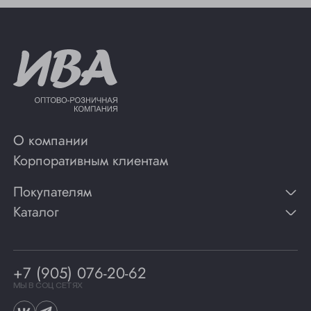
О компании
Корпоративным клиентам
Покупателям
Каталог
Контакты
Публикации
Вино
Способы оплаты
Игристые вина
Гарантии
Коньяк
+7 (905) 076-20-62
Программа лояльности
Виски
Винотеки
МЫ В СОЦ СЕТЯХ
Гастрономия