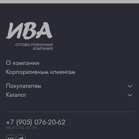
О компании
Корпоративным клиентам
Покупателям
Каталог
Контакты
Публикации
Вино
Способы оплаты
Игристые вина
Гарантии
Коньяк
+7 (905) 076-20-62
Программа лояльности
Виски
Винотеки
МЫ В СОЦ СЕТЯХ
Гастрономия