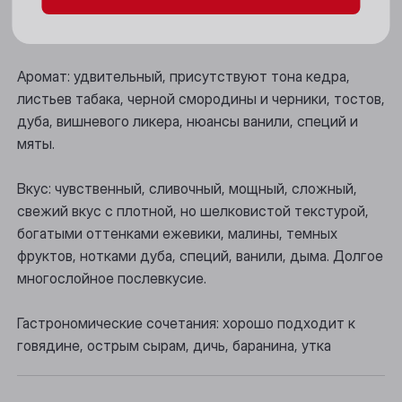
Цвет: глубокий темно-фиолетовый, с вишневыми
отблесками.
Новосибирск
Осинники
Аромат: удвительный, присутствуют тона кедра,
листьев табака, черной смородины и черники, тостов,
Прокопьевск
дуба, вишневого ликера, нюансы ванили, специй и
Томск
мяты.
Юрга
Вкус: чувственный, сливочный, мощный, сложный,
свежий вкус с плотной, но шелковистой текстурой,
богатыми оттенками ежевики, малины, темных
фруктов, нотками дуба, специй, ванили, дыма. Долгое
многослойное послевкусие.
Гастрономические сочетания: хорошо подходит к
говядине, острым сырам, дичь, баранина, утка