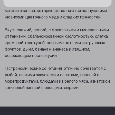
Новосибирск
Аромат: ноты белого персика, банана и спелой
мякоти ананаса, которые дополняются волнующими
Осинники
нюансами цветочного меда и сладких пряностей.
Прокопьевск
Вкус: свежий, легкий, с фруктовыми и минеральными
Томск
оттенками, сбалансированной кислотностью, слегка
кремовой текстурой, сочными нотками цитрусовых
Юрга
фруктов, дыни, банана и ананаса в изящном,
освежающем послевкусии.
Гастрономические сочетания: отлично сочетается с
рыбой, легкими закусками и салатами, паэльей с
морепродуктами, блюдами из белого мяса, азиатской
гречневой лапшой с овощами, сырами.