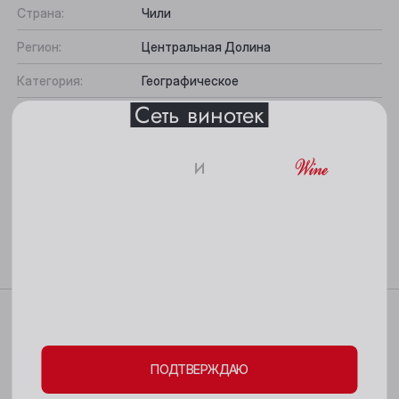
Анжеро-Судженск
Страна:
Чили
Барнаул
Регион:
Центральная Долина
Категория:
Географическое
Белово
Сеть винотек
Цвет:
Белое
Берёзовский
Содержание сахара:
Сухое
Бийск
и
Сорт винограда:
Шардоне
18+
Кемерово
Вкус:
Кремовый, Фруктово-минеральный
Все характеристики
Киселёвск
Подходит к:
Паэлья с морепродуктами, Закуски,
Пожалуйста, подтвердите свое
Рыба
Ленинск-Кузнецкий
совершеннолетие и согласие
на обработку
Междуреченск
личных данных и файлов cookie
Характеристики
Мыски
Цвет: бледно-лимонный.
ПОДТВЕРЖДАЮ
Новокузнецк